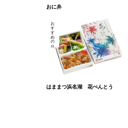
おに弁
おすすめの品
はままつ浜名湖 花べんとう